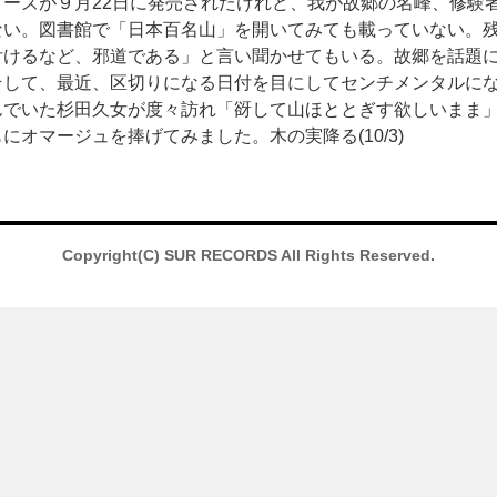
ーズが９月22日に発売されたけれど、我が故郷の名峰、修験
ない。図書館で「日本百名山」を開いてみても載っていない。
けるなど、邪道である」と言い聞かせてもいる。故郷を話題に
そして、最近、区切りになる日付を目にしてセンチメンタルに
んでいた杉田久女が度々訪れ「谺して山ほととぎす欲しいまま
オマージュを捧げてみました。木の実降る(10/3)
Copyright(C) SUR RECORDS All Rights Reserved.