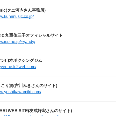
music(クニ河内さん事務所)
ww.kunimusic.co.jp/
雄＆九重佑三子オフィシャルサイト
ww.isp.ne.jp/~yandy/
アン山本ボクシングジム
heyenne.fc2web.com/
こり洞(吉川みきさんのサイト)
ww.yoshikawamiki.com/
ARI WEB SITE(友成好宏さんのサイト)