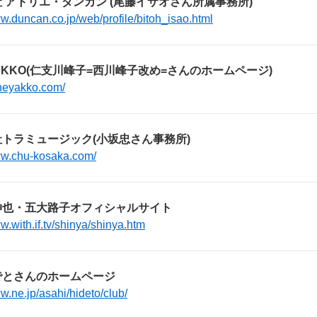
 アトリエ・ダンカン (尾藤イサオさん所属事務所)
ww.duncan.co.jp/web/profile/bitoh_isao.html
YAKKO(仁支川峰子=西川峰子改め=さんのホームページ)
ineyakko.com/
トラミュージック(小坂忠さん事務所)
ww.chu-kosaka.com/
伸也・五大路子オフィシャルサイト
ww.with.if.tv/shinya/shinya.htm
でとさんのホームページ
ww.ne.jp/asahi/hideto/club/